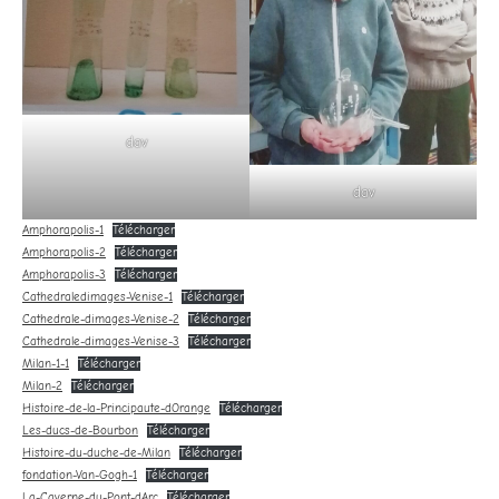
dav
dav
Amphorapolis-1
Télécharger
Amphorapolis-2
Télécharger
Amphorapolis-3
Télécharger
Cathedraledimages-Venise-1
Télécharger
Cathedrale-dimages-Venise-2
Télécharger
Cathedrale-dimages-Venise-3
Télécharger
Milan-1-1
Télécharger
Milan-2
Télécharger
Histoire-de-la-Principaute-dOrange
Télécharger
Les-ducs-de-Bourbon
Télécharger
Histoire-du-duche-de-Milan
Télécharger
fondation-Van-Gogh-1
Télécharger
La-Caverne-du-Pont-dArc
Télécharger