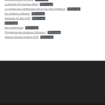
La-Venetie-Programme-AMAO
Télécharger
Le-musee-des-Confluences-est-un-lieu-tres-ambitieux
Télécharger
les-chateaux-Cathares
Télécharger
Marseille-20-Mai-2015
Télécharger
Télécharger
Nos-conferences
Télécharger
Programme-les-chateaux-Cathares-1
Télécharger
Valence-Samedi-14-Mars-2015
Télécharger