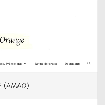
ces, évènements
Revue de presse
Documents
Toggle
website
E (AMAO)
search